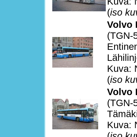
Kuva: 
(
iso ku
Volvo 
(TGN-5
Entinen
Lähilin
Kuva: 
(
iso ku
Volvo 
(TGN-5
Tämäki
Kuva: 
(
iso ku