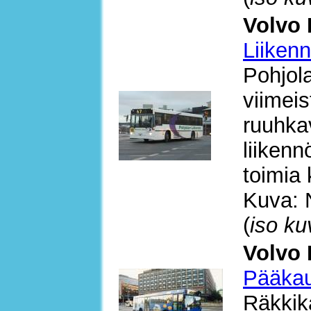
Volvo 
Liiken
Pohjola
viimeis
ruuhka
liikenn
toimia 
Kuva: 
(
iso ku
Volvo 
Pääkau
Räkkik