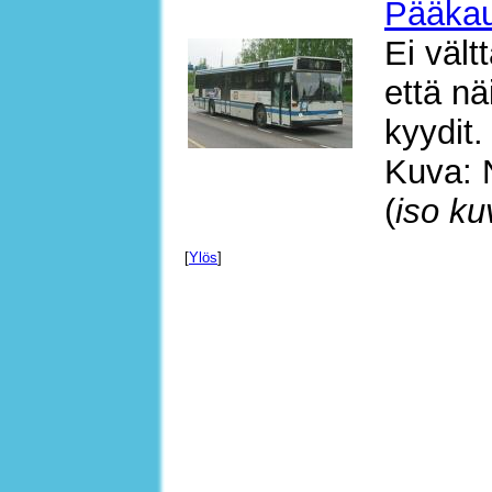
Pääkau
Ei väl
että n
kyydit.
Kuva: 
(
iso ku
[
Ylös
]