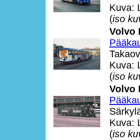
Kuva: 
(
iso ku
Volvo 
Pääkau
Takaov
Kuva: 
(
iso ku
Volvo 
Pääkau
Särkyl
Kuva: 
(
iso ku