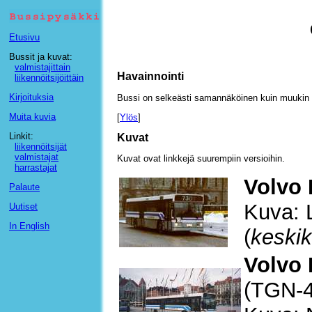
Etusivu
Bussit ja kuvat:
valmistajittain
Havainnointi
liikennöitsijöittäin
Kirjoituksia
Bussi on selkeästi samannäköinen kuin muukin C
Muita kuvia
[
Ylös
]
Linkit:
Kuvat
liikennöitsijät
valmistajat
Kuvat ovat linkkejä suurempiin versioihin.
harrastajat
Volvo 
Palaute
Kuva: L
Uutiset
In English
(
keskik
Volvo 
(TGN-4