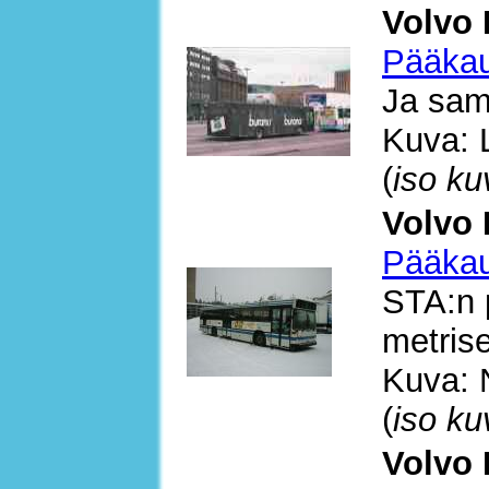
Volvo 
Pääkau
Ja sam
Kuva: 
(
iso ku
Volvo 
Pääkau
STA:n 
metris
Kuva: 
(
iso ku
Volvo 