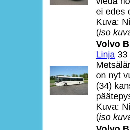
viedä ho
ei edes o
Kuva: Ni
(
iso kuv
Volvo B
Linja
33 
Metsälä
on nyt v
(34) kan
päätepys
Kuva: Ni
(
iso kuv
Volvo B