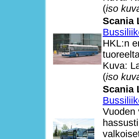
(
iso kuv
Scania 
Bussilii
HKL:n en
tuoreelt
Kuva: La
(
iso kuv
Scania 
Bussilii
Vuoden v
hassusti 
valkoise