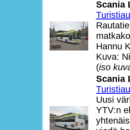
Scania 
Turistia
Rautatien
matkakor
Hannu K
Kuva: Ni
(
iso kuv
Scania 
Turistia
Uusi vä
YTV:n e
yhtenäis