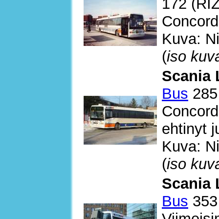
172 (RI
Concordi
Kuva: Ni
(
iso kuv
Scania 
Bus
285 
Concordi
ehtinyt 
Kuva: Ni
(
iso kuv
Scania 
Bus
353
Viimeisi