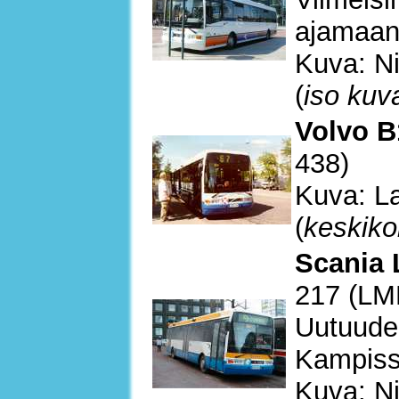
ajamaan
Kuva: Ni
(
iso kuv
Volvo B
438)
Kuva: La
(
keskiko
Scania 
217 (LM
Uutuuden
Kampiss
Kuva: Ni