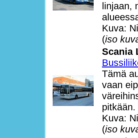
linjaan,
alueess
Kuva: Ni
(
iso kuv
Scania 
Bussilii
Tämä aut
vaan eip
väreihin
pitkään.
Kuva: Ni
(
iso kuv