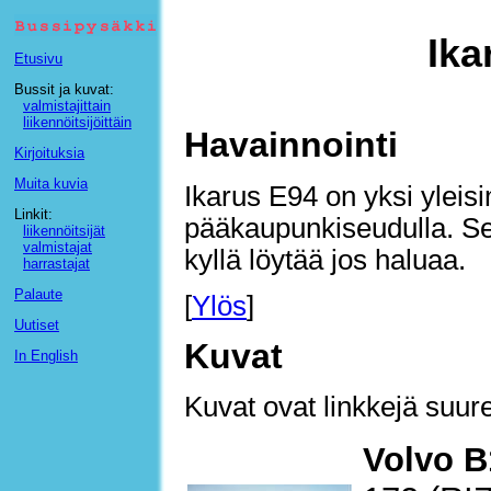
Ika
Etusivu
Bussit ja kuvat:
valmistajittain
liikennöitsijöittäin
Havainnointi
Kirjoituksia
Muita kuvia
Ikarus E94 on yksi yleis
Linkit:
pääkaupunkiseudulla. Sen
liikennöitsijät
valmistajat
kyllä löytää jos haluaa.
harrastajat
Palaute
[
Ylös
]
Uutiset
Kuvat
In English
Kuvat ovat linkkejä suure
Volvo B