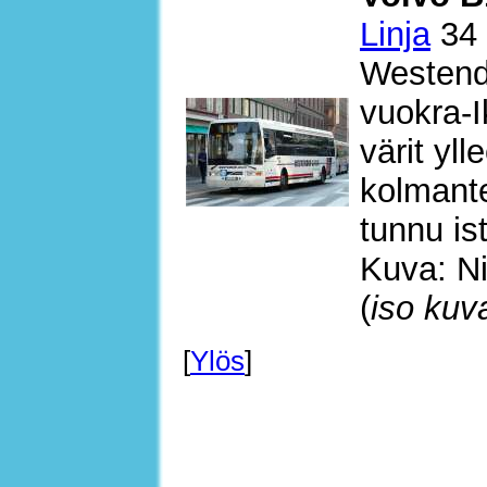
Linja
34 
Westendi
vuokra-I
värit yll
kolmante
tunnu is
Kuva: Ni
(
iso kuv
[
Ylös
]