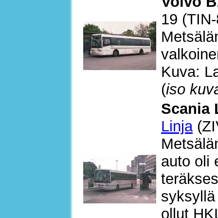
Volvo B
19 (TIN-
Metsälän
valkoine
Kuva: La
(
iso kuv
Scania 
Linja
(ZI
Metsälän
auto ol
teräkses
syksyllä
ollut HK