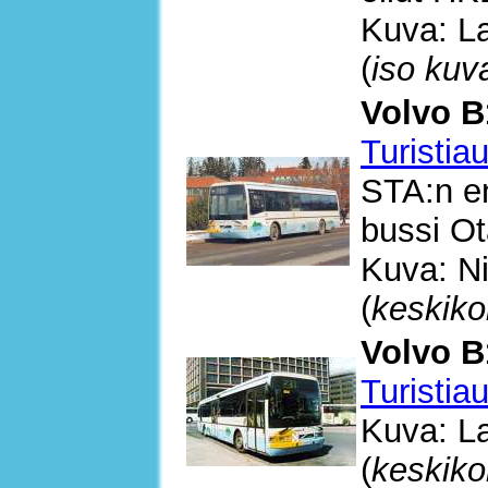
Kuva: La
(
iso kuv
Volvo B
Turistia
STA:n en
bussi O
Kuva: Ni
(
keskiko
Volvo B
Turistia
Kuva: La
(
keskiko