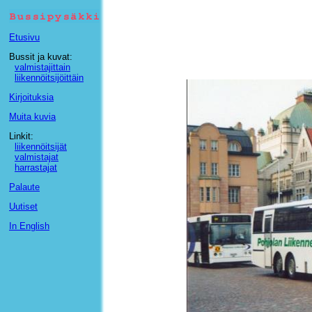
Etusivu
Bussit ja kuvat:
valmistajittain
liikennöitsijöittäin
Kirjoituksia
Muita kuvia
Linkit:
liikennöitsijät
valmistajat
harrastajat
Palaute
Uutiset
In English