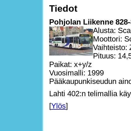
Tiedot
Pohjolan Liikenne 828-
Alusta: Sca
Moottori: S
Vaihteisto:
Pituus: 14
Paikat: x+y/z
Vuosimalli: 1999
Pääkaupunkiseudun ainoak
Lahti 402:n telimallia kä
[
Ylös
]