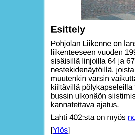
Esittely
Pohjolan Liikenne on la
liikenteeseen vuoden 199
sisäisillä linjoilla 64 ja
nestekidenäytöillä, jois
muutenkin varsin vaikut
kiiltävillä pölykapseleil
bussin ulkonäön siistimi
kannatettava ajatus.
Lahti 402:sta on myös
no
[
Ylös
]