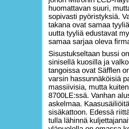
huomattavan suuri, mutta 
sopivasti pyöristyksiä. V
takana ovat samaa tyyli
uutta tyyliä edustavat my
samaa sarjaa oleva firm
Sisustukseltaan bussi o
sinisellä kuosilla ja valk
tangoissa ovat Säfflen 
varsin hassunnäköisiä pai
massiivisia, mutta kuite
8700LE:ssä. Vanhan alus
askelmaa. Kaasusäiliöit
sisäkattoon. Edessä riittä
tulla lähinnä kuljettajana
yläpuolella on omassa k