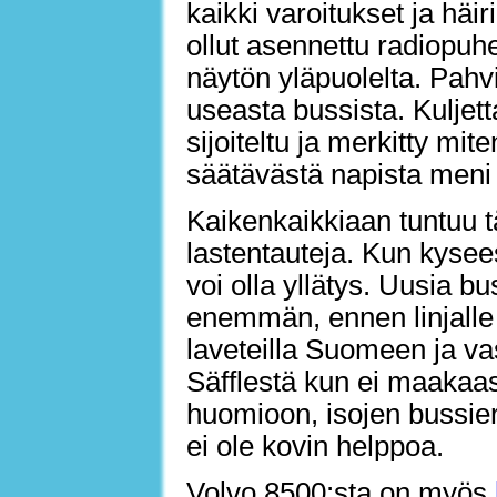
kaikki varoitukset ja häi
ollut asennettu radiopuhel
näytön yläpuolelta. Pahv
useasta bussista. Kulje
sijoiteltu ja merkitty mit
säätävästä napista meni 
Kaikenkaikkiaan tuntuu t
lastentauteja. Kun kysees
voi olla yllätys. Uusia b
enemmän, ennen linjalle 
laveteilla Suomeen ja vas
Säfflestä kun ei maakaas
huomioon, isojen bussie
ei ole kovin helppoa.
Volvo 8500:sta on myös