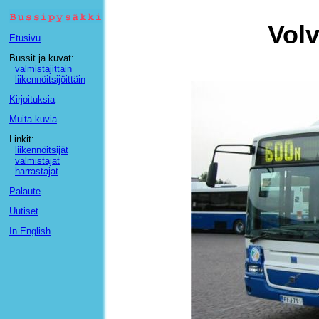
Vol
Etusivu
Bussit ja kuvat:
valmistajittain
liikennöitsijöittäin
Kirjoituksia
Muita kuvia
Linkit:
liikennöitsijät
valmistajat
harrastajat
Palaute
Uutiset
In English