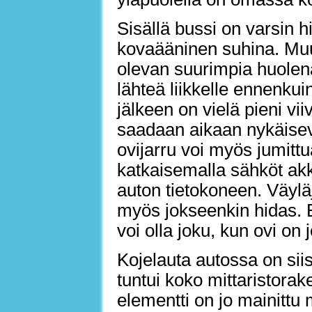
Sisällä bussi on varsin h
kovaääninen suhina. Muu
olevan suurimpia huolena
lähteä liikkelle ennenkuin
jälkeen on vielä pieni vi
saadaan aikaan nykäisevä
ovijarru voi myös jumittua 
katkaisemalla sähköt akk
auton tietokoneen. Väylä
myös jokseenkin hidas. 
voi olla joku, kun ovi on j
Kojelauta autossa on siis
tuntui koko mittaristora
elementti on jo mainittu