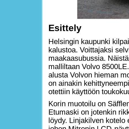
Esittely
Helsingin kaupunki kilpai
kalustoa. Voittajaksi selv
maakaasubussia. Näistä b
malliltaan Volvo 8500LE.
alusta Volvon hieman mo
on ainakin kehittyneempi 
otettiin käyttöön toukok
Korin muotoilu on Säffl
Etumaski on jotenkin rikk
löydy. Linjakilven kotel
johon Mitronin LCD-näytt