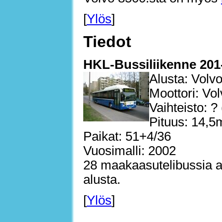
[
Ylös
]
Tiedot
HKL-Bussiliikenne 201
Alusta: Volv
Moottori: Vo
Vaihteisto: ?
Pituus: 14,5
Paikat: 51+4/36
Vuosimalli: 2002
28 maakaasutelibussia a
alusta.
[
Ylös
]