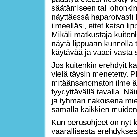
säätämiseen tai johonki
näyttäessä haparoivasti 
ilmeelläsi, ettet katso l
Mikäli matkustaja kuitenk
näytä lippuaan kunnolla t
käytävää ja vaadi vasta s
Jos kuitenkin erehdyit k
vielä täysin menetetty. 
mitäänsanomaton ilme äl
tyydyttävällä tavalla. N
ja tyhmän näköisenä miet
samalla kaikkien muiden 
Kun perusohjeet on nyt kä
vaarallisesta erehdykses