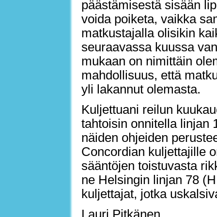
päästämisestä sisään lip
voida poiketa, vaikka sa
matkustajalla olisikin ka
seuraavassa kuussa vanh
mukaan on nimittäin olema
mahdollisuus, että matku
yli lakannut olemasta.
Kuljettuani reilun kuuka
tahtoisin onnitella linjan
näiden ohjeiden perustee
Concordian kuljettajille
sääntöjen toistuvasta rik
ne Helsingin linjan 78 (
kuljettajat, jotka uskal
Lauri Pitkänen