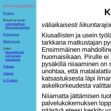
K
Etusivu
Bussit ja kuvat:
väliaikaisesti liikuntarajo
valmistajittain
liikennöitsijöittäin
Kiusallisten ja usein työ
Kirjoituksia
tarkkana matkustajan py
Muita kuvia
Ensimmäinen mahdollinen 
Linkit:
liikennöitsijät
huomaisikaan. Pirulle ei
valmistajat
harrastajat
pysäkillä niiaaminen on s
Palaute
unohtaa, että matalalat
Uutiset
katsastuksesta läpi ilman
In English
askelkorkeudesta valitta
Niiamatta jättämisen tuo
palvelukokemuksen lopp
päästyä eteesi keskity v