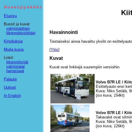
Kii
Etusivu
Bussit ja kuvat:
valmistajittain
Havainnointi
liikennöitsijöittäin
Kirjoituksia
Toistaiseksi ainoa havaittu yksilö on esittelyauto
Muita kuvia
[
Ylös
]
Linkit:
Kuvat
liikennöitsijät
valmistajat
Kuvat ovat linkkejä suurempiin versioihin.
harrastajat
Palaute
Volvo B7R LE / Kiit
Esittelyauto ensi kert
Uutiset
Kuva: Niko Setälä, 9
(
iso kuva, 154kt
)
In English
Volvo B7R LE / Kiit
Takavalot ovat silmii
Kuva: Niko Setälä, 9
(
iso kuva, 126kt
)