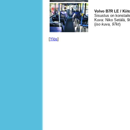
Volvo B7R LE / Kiit
Sisustus on konstail
Kuva: Niko Setälä, 9
(
iso kuva, 97kt
)
[
Ylös
]