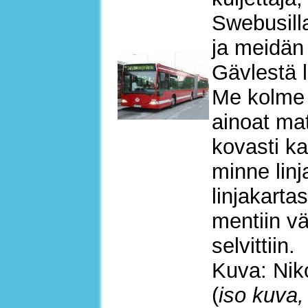
Swebusilla
ja meidän 
Gävlestä l
Me kolme 
ainoat ma
kovasti ka
minne linj
linjakarta
mentiin vä
selvittiin.
Kuva: Nik
(
iso kuva,