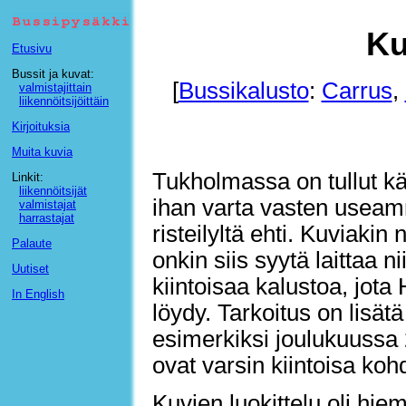
Ku
Etusivu
Bussit ja kuvat:
[
Bussikalusto
:
Carrus
,
valmistajittain
liikennöitsijöittäin
Kirjoituksia
Muita kuvia
Tukholmassa on tullut kä
Linkit:
liikennöitsijät
ihan varta vasten useam
valmistajat
harrastajat
risteilyltä ehti. Kuviakin
Palaute
onkin siis syytä laittaa 
Uutiset
kiintoisaa kalustoa, jot
In English
löydy. Tarkoitus on lisät
esimerkiksi joulukuussa 
ovat varsin kiintoisa koh
Kuvien luokittelu oli hi