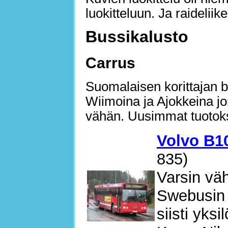
luokitteluun. Ja raidelii
Bussikalusto
Carrus
Suomalaisen korittajan 
Wiimoina ja Ajokkeina jo
vähän. Uusimmat tuotokse
Volvo B10
835)
Varsin väh
Swebusin 
siisti yksil