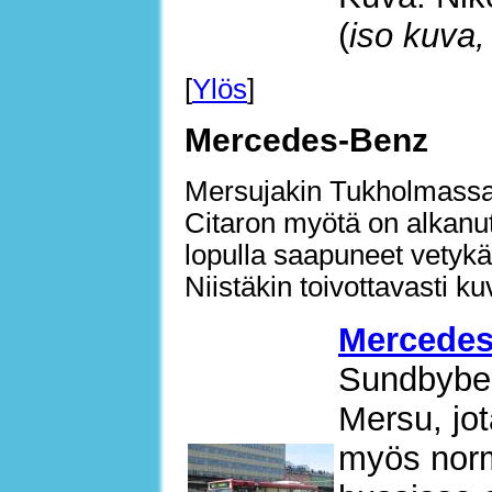
(
iso kuva,
[
Ylös
]
Mercedes-Benz
Mersujakin Tukholmassa 
Citaron myötä on alkanu
lopulla saapuneet vetykä
Niistäkin toivottavasti k
Mercedes
Sundbyber
Mersu, jot
myös norm