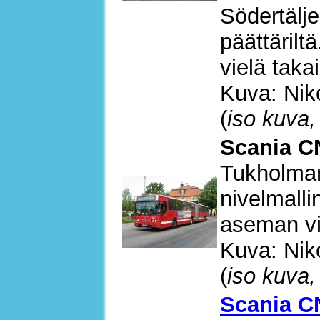
Södertälj
päättärilt
vielä taka
Kuva: Nik
(
iso kuva,
Scania 
Tukholman
nivelmall
aseman vie
Kuva: Nik
(
iso kuva,
Scania C