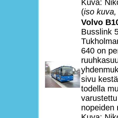
Kuva: Nik
(
iso kuva,
Volvo B10
Busslink 
Tukholman 
640 on per
ruuhkasuu
yhdenmukai
sivu kest
todella m
varustettu
nopeiden r
Kuva: Nik