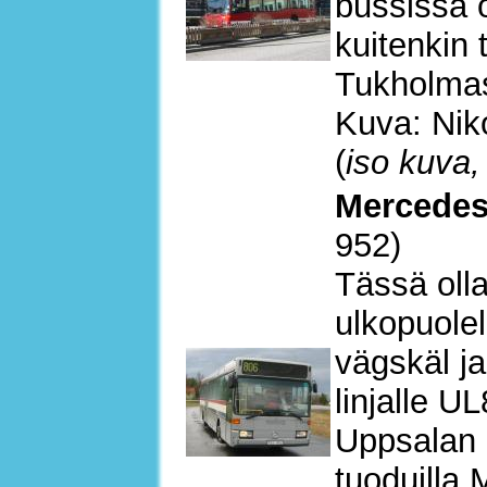
bussissa 
kuitenkin
Tukholma
Kuva: Nik
(
iso kuva,
Mercedes
952)
Tässä oll
ulkopuole
vägskäl ja
linjalle U
Uppsalan 
tuoduilla 