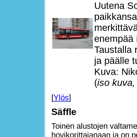
Uutena Sc
paikkansa
merkittävä
enempää i
Taustalla 
ja päälle 
Kuva: Nik
(
iso kuva,
[
Ylös
]
Säffle
Toinen alustojen valtame
hovikorittajanaan ja on p