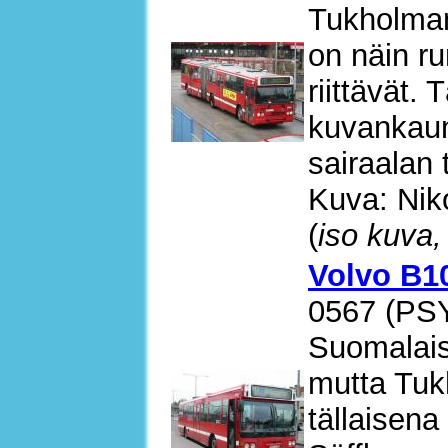
Tukholman
on näin ru
riittävät.
kuvankauni
sairaalan 
Kuva: Nik
(
iso kuva,
Volvo B10
0567 (PS
Suomalaisi
mutta Tuk
tällaisena