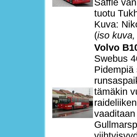
Säffle van
tuotu Tuk
Kuva: Nik
(
iso kuva,
Volvo B10
Swebus 4
Pidempiä s
runsaspaik
tämäkin v
raideliike
vaaditaan 
Gullmarspl
viihtyisyy