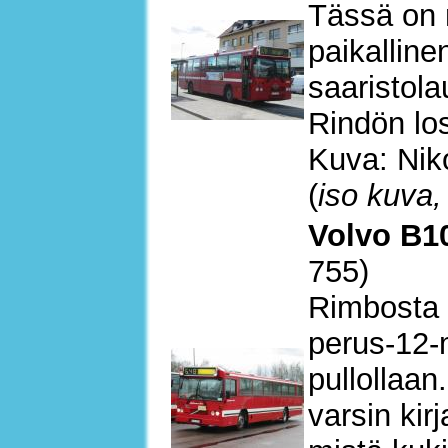
Tässä on 
paikalline
saaristola
Rindön los
Kuva: Nik
(
iso kuva,
Volvo B10
755)
Rimbosta 
perus-12-
pullollaan
varsin kir