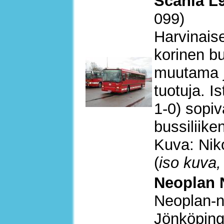
Scania L9
099)
Harvinais
korinen bu
muutama j
tuotuja. I
1-0) sopi
bussiliike
Kuva: Nik
(
iso kuva,
Neoplan 
Neoplan-ni
Jönköping