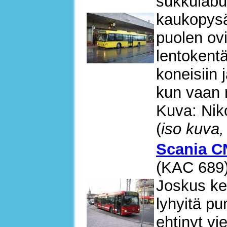
sukkulabu
kaukopysä
puolen ovi
lentokentä
koneisiin 
kun vaan 
Kuva: Nik
(
iso kuva,
Scania C
(KAC 689
Joskus kes
lyhyitä pu
ehtinyt vi