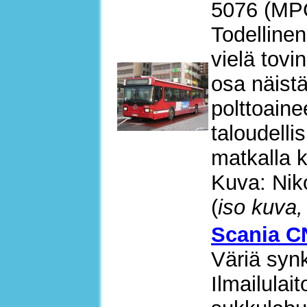
5076 (MP
Todellinen
vielä tov
osa näistä
polttoain
taloudelli
matkalla 
Kuva: Nik
(
iso kuva,
Scania C
Väriä synk
Ilmailulai