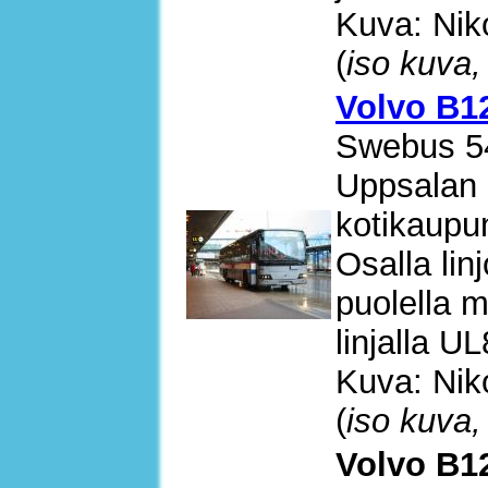
Kuva: Nik
(
iso kuva,
Volvo B12
Swebus 5
Uppsalan 
kotikaupun
Osalla lin
puolella 
linjalla U
Kuva: Nik
(
iso kuva,
Volvo B12