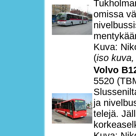
Tukholman
omissa vä
nivelbussi
mentykää
Kuva: Nik
(
iso kuva,
Volvo B12
5520 (TB
Slussenilt
ja nivelbu
telejä. Jä
korkeaselk
Kuva: Nik