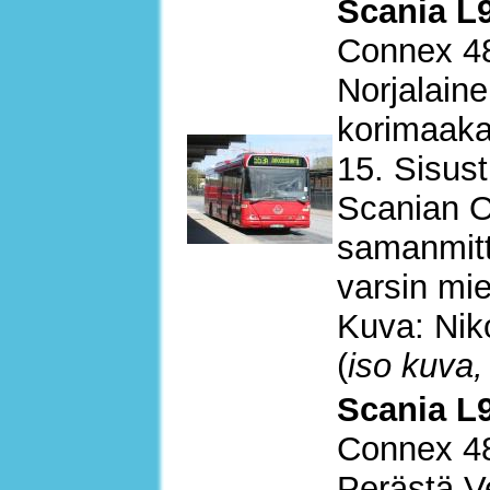
Scania L9
Connex 4
Norjalain
korimaakar
15. Sisust
Scanian O
samanmitta
varsin mie
Kuva: Nik
(
iso kuva,
Scania L9
Connex 4
Perästä V