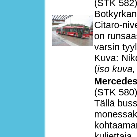
(STK 582
Botkyrkan
Citaro-niv
on runsaa
varsin tyy
Kuva: Nik
(
iso kuva,
Mercedes
(STK 580
Tällä bus
monessak
kohtaamam
kuljettaja