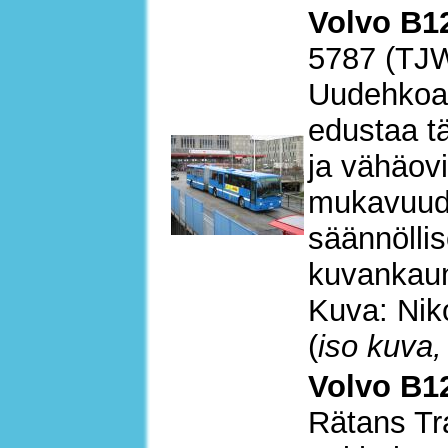
Volvo B12
5787 (TJ
Uudehkoa 
edustaa tä
ja vähäovi
mukavuude
säännöllis
kuvankauni
Kuva: Nik
(
iso kuva,
Volvo B12
Rätans Tr