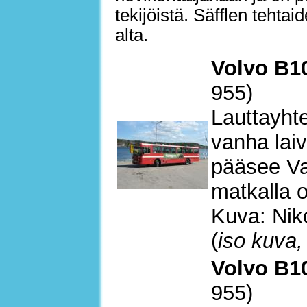
tekijöistä. Säfflen teht
alta.
Volvo B10
955)
Lauttayht
vanha laiv
pääsee Vax
matkalla o
Kuva: Nik
(
iso kuva,
Volvo B10
955)