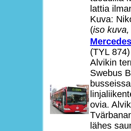
lattia ilm
Kuva: Nik
(
iso kuva,
Mercedes
(TYL 874)
Alvikin ter
Swebus B
busseissa 
linjaliike
ovia. Alvi
Tvärbanan
lähes saum