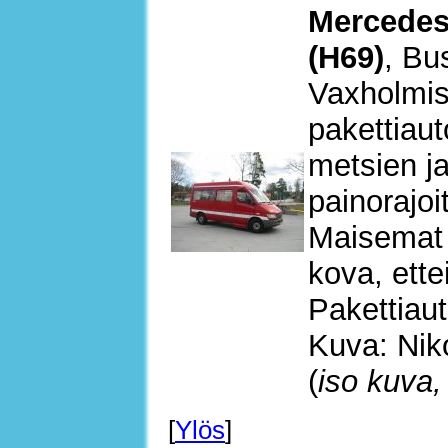
Mercedes
(H69)
, Bu
Vaxholmis
pakettiauto
metsien j
painorajoi
Maisemat o
kova, ettei
Pakettiaut
Kuva: Nik
(
iso kuva,
[
Ylös
]