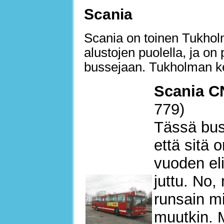
Scania
Scania on toinen Tukholm
alustojen puolella, ja on
bussejaan. Tukholman kes
Scania C
779)
Tässä bus
että sitä 
vuoden eli
juttu. No,
runsain mi
muutkin. 