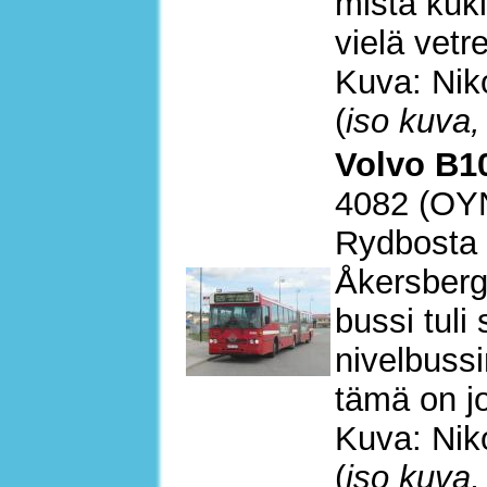
mistä kuk
vielä vetr
Kuva: Nik
(
iso kuva,
Volvo B10
4082 (OY
Rydbosta 
Åkersberg
bussi tuli
nivelbuss
tämä on jo
Kuva: Nik
(
iso kuva,