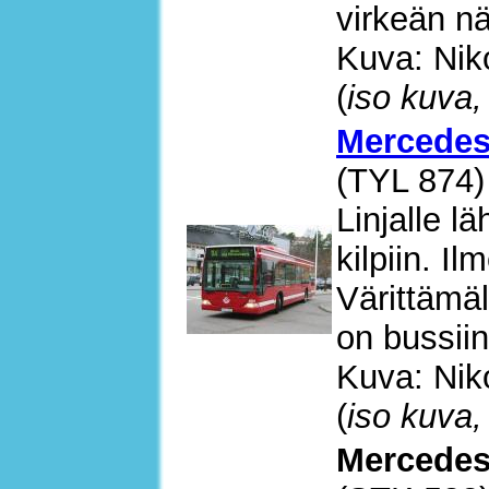
virkeän nä
Kuva: Nik
(
iso kuva,
Mercedes
(TYL 874)
Linjalle l
kilpiin. I
Värittämä
on bussiin
Kuva: Nik
(
iso kuva,
Mercedes