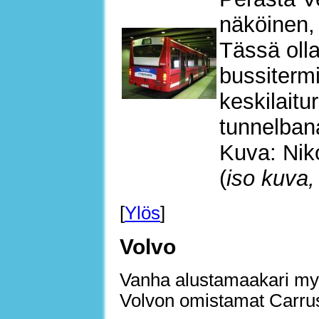
näköinen,
Tässä oll
bussitermi
keskilaitu
tunnelban
Kuva: Nik
(
iso kuva,
[
Ylös
]
Volvo
Vanha alustamaakari myy
Volvon omistamat Carrus 