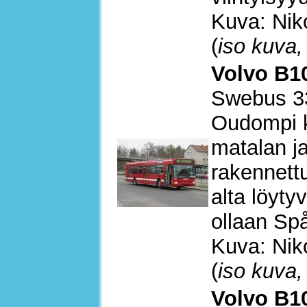
Kuva: Nik
(
iso kuva,
Volvo B10
Swebus 3
Oudompi ko
matalan j
rakennett
alta löyty
ollaan Sp
Kuva: Nik
(
iso kuva,
Volvo B10