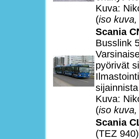
Kuva: Nik
(
iso kuva,
Scania C
Busslink 
Varsinaise
pyörivät s
Ilmastoint
sijainnist
Kuva: Nik
(
iso kuva,
Scania C
(TEZ 940)