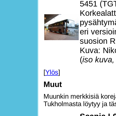
5451 (TG
Korkealatt
pysähtymät
eri versi
suosion Ru
Kuva: Nik
(
iso kuva,
[
Ylös
]
Muut
Muunkin merkkisiä koreja
Tukholmasta löytyy ja tä