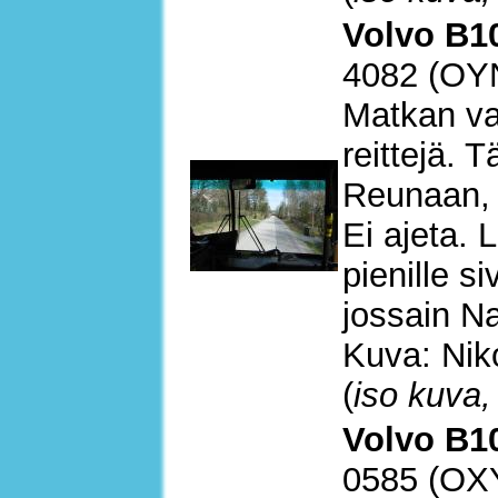
Volvo B10
4082 (OY
Matkan var
reittejä. 
Reunaan, 
Ei ajeta. 
pienille s
jossain Na
Kuva: Nik
(
iso kuva,
Volvo B10
0585 (OX