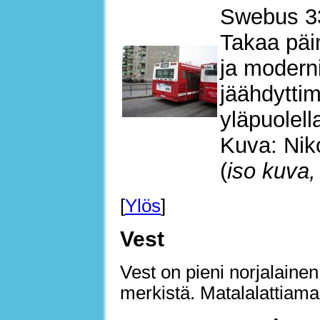
Swebus 3
Takaa päin
ja moderni
jäähdyttim
yläpuolella
Kuva: Nik
(
iso kuva,
[
Ylös
]
Vest
Vest on pieni norjalainen
merkistä. Matalalattiama