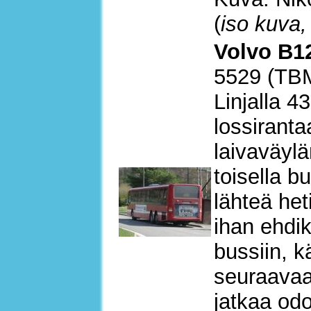
(
iso kuva,
Volvo B12
5529 (TB
Linjalla 4
lossirant
laivaväylä
toisella b
lähteä het
ihan ehdik
bussiin, k
seuraavaa
jatkaa odo