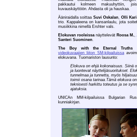
pakkautui kolmeen makuuhyttiin, jois
kuvauskäyttöön. Ahdasta oli ja hauskaa.
Ääniraidalla soittaa
Suvi Oskalan
,
Olli Kar
trio. Kappaleena on kansanlaulu, jota soite
musiikkina nimellä Ershter vals.
Elokuvan rooleissa
näyttelevät
Roosa M.
,
Santeri Suominen
.
The Boy with the Eternal Truths
p
videokuvaajien liiton SM-kilpailuissa
avoime
elokuvana. Tuomariston lausunto:
Elokuva on ehjä kokonaisuus. Siinä o
ja luontevat näyttelijäsuoritukset. El
tunnelmaa ja tunnetta, myös hiljaisuu
toimii osana tarinaa.Tämä elokuva o
teknisesti harkittu toteutus ja se syn
ajatuksia.
UNICAn MM-kilpailuissa Bulgarian Ru
kunniakirjan.