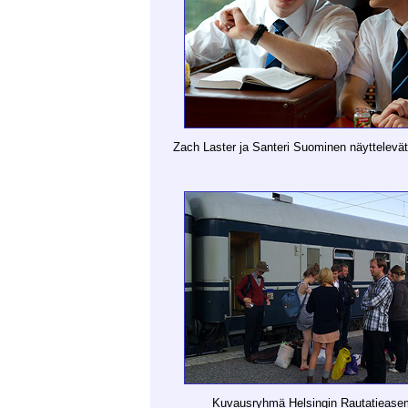
Zach Laster ja Santeri Suominen näyttelev
Kuvausryhmä Helsingin Rautatieasem