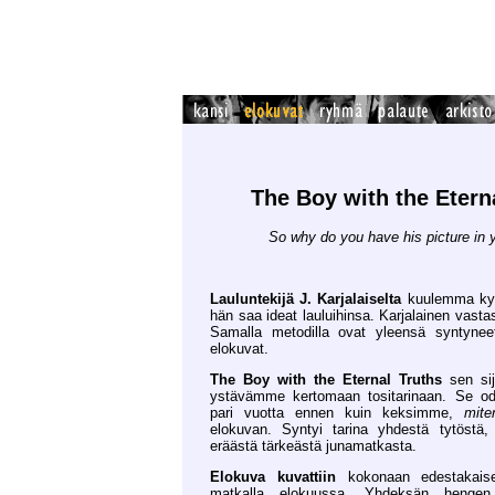
The Boy with the Etern
So why do you have his picture in y
Lauluntekijä J. Karjalaiselta
kuulemma kysy
hän saa ideat lauluihinsa. Karjalainen vasta
Samalla metodilla ovat yleensä syntyn
elokuvat.
The Boy with the Eternal Truths
sen sij
ystävämme kertomaan tositarinaan. Se odo
pari vuotta ennen kuin keksimme,
mite
elokuvan. Syntyi tarina yhdestä tytöstä, 
eräästä tärkeästä junamatkasta.
Elokuva kuvattiin
kokonaan edestakaisell
matkalla elokuussa. Yhdeksän henge