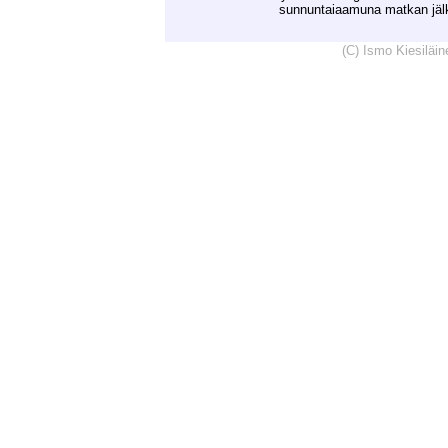
sunnuntaiaamuna matkan jäl
(C) Ismo Kiesiläi