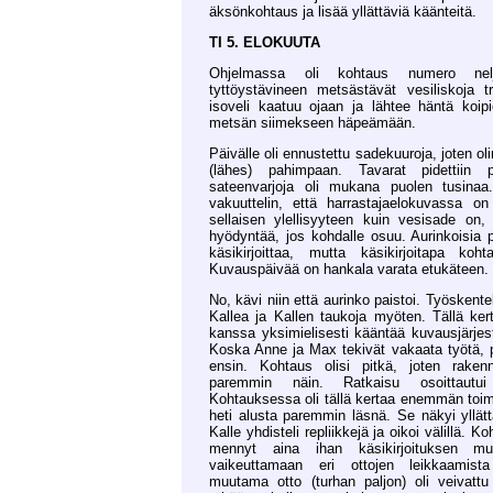
äksönkohtaus ja lisää yllättäviä käänteitä.
TI 5. ELOKUUTA
Ohjelmassa oli kohtaus numero nelj
tyttöystävineen metsästävät vesiliskoja t
isoveli kaatuu ojaan ja lähtee häntä koip
metsän siimekseen häpeämään.
Päivälle oli ennustettu sadekuuroja, joten o
(lähes) pahimpaan. Tavarat pidettiin 
sateenvarjoja oli mukana puolen tusinaa.
vakuuttelin, että harrastajaelokuvassa on
sellaisen ylellisyyteen kuin vesisade on,
hyödyntää, jos kohdalle osuu. Aurinkoisia p
käsikirjoittaa, mutta käsikirjoitapa koh
Kuvauspäivää on hankala varata etukäteen.
No, kävi niin että aurinko paistoi. Työskentely
Kallea ja Kallen taukoja myöten. Tällä ke
kanssa yksimielisesti kääntää kuvausjärje
Koska Anne ja Max tekivät vakaata työtä,
ensin. Kohtaus olisi pitkä, joten raken
paremmin näin. Ratkaisu osoittautui
Kohtauksessa oli tällä kertaa enemmän toimin
heti alusta paremmin läsnä. Se näkyi yllätt
Kalle yhdisteli repliikkejä ja oikoi välillä. K
mennyt aina ihan käsikirjoituksen mu
vaikeuttamaan eri ottojen leikkaamis
muutama otto (turhan paljon) oli veivat