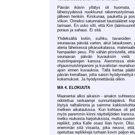
Päivän ikävin yllätys oli huomata, 
läheisyydessä nuokkunut rakennustyömaa 
jälkeen henkiin. Kirskunaa, pauketta ja po
viikon. Onneksi satunnaiset taustaäänet so
tarinaan. En usko silti, että Kim (äänisuunnit
poraus ja sahaus. Ei sitä.
Yhdeksältä kotiin, suihku, tavaroiden
seuraavaa päivää varten, akut lataukseen,
ateria läheisessä pikaruokalassa, materiaali
hampaiden pesu. Piti vähän pinnistellä, että
seuraavan päivän kuvauksiin vielä kä
muistiinpanojen kanssa. Aiemmissa elok
ohjausmuistiinpanoni ja kuvalistan reunahu
ajoin ennen kuvauksia. Tällä kertaa pääti
päivän kerrallaan, jotta saisin hyödynnetty
kokemukset. Ja hyödynnettävää olikin.
MA 4. ELOKUUTA
Maanantai alkoi aikaisin - ainakin suhteessa 
odotettua raskaampi sunnuntaipäivä. Ruti
löytyä naftaliinista ja saimme kakkoskoht
melkein aikataulussa. Kun kohtaus oli pi
myös paremmin kiinni näyttelijöiden kanssa. 
melko niukoista harjoituksista, mutta suurem
repliikit, jotka Kalle osasi liian hyvin. Oli
enemmän sitä viisasta, joka neuvoi, että 
opetuttaa repliikkejä turhaan kovin paljon etu