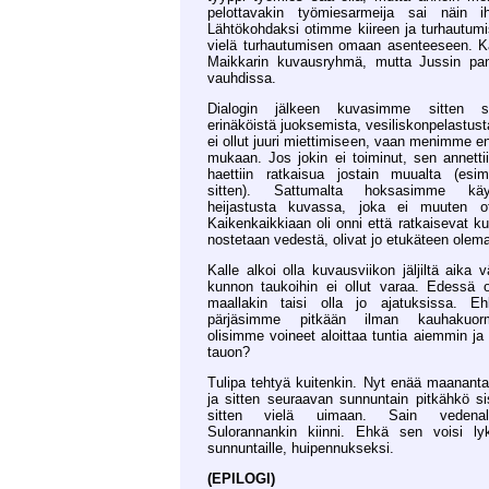
pelottavakin työmiesarmeija sai näin 
Lähtökohdaksi otimme kiireen ja turhautumi
vielä turhautumisen omaan asenteeseen. Ka
Maikkarin kuvausryhmä, mutta Jussin pan
vauhdissa.
Dialogin jälkeen kuvasimme sitten s
erinäköistä juoksemista, vesiliskonpelastus
ei ollut juuri miettimiseen, vaan menimme 
mukaan. Jos jokin ei toiminut, sen annettii
haettiin ratkaisua jostain muualta (esi
sitten). Sattumalta hoksasimme käy
heijastusta kuvassa, joka ei muuten ot
Kaikenkaikkiaan oli onni että ratkaisevat ku
nostetaan vedestä, olivat jo etukäteen olem
Kalle alkoi olla kuvausviikon jäljiltä aika 
kunnon taukoihin ei ollut varaa. Edessä o
maallakin taisi olla jo ajatuksissa. Eh
pärjäsimme pitkään ilman kauhakuorma
olisimme voineet aloittaa tuntia aiemmin ja 
tauon?
Tulipa tehtyä kuitenkin. Nyt enää maanant
ja sitten seuraavan sunnuntain pitkähkö si
sitten vielä uimaan. Sain vedenal
Sulorannankin kiinni. Ehkä sen voisi ly
sunnuntaille, huipennukseksi.
(EPILOGI)