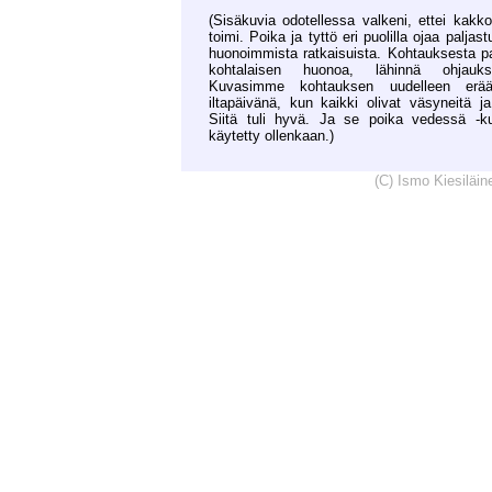
(Sisäkuvia odotellessa valkeni, ettei kakk
toimi. Poika ja tyttö eri puolilla ojaa palja
huonoimmista ratkaisuista. Kohtauksesta p
kohtalaisen huonoa, lähinnä ohjauksel
Kuvasimme kohtauksen uudelleen erää
iltapäivänä, kun kaikki olivat väsyneitä ja 
Siitä tuli hyvä. Ja se poika vedessä -kuv
käytetty ollenkaan.)
(C) Ismo Kiesiläi