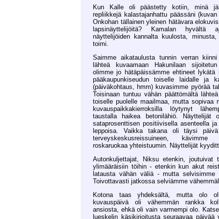
Kun Kalle oli päästetty kotiin, minä j
repliikkejä kalastajanhattu päässäni (kuvan 
Onkohan tällainen yleinen hätävara elokuvis
lapsinäyttelijöitä? Kamalan hyvältä 
näyttelijöiden kannalta kuulosta, minusta
toimi.
Saimme aikataulusta tunnin verran kiinn
lähteä kuvaamaan Hakunilaan sijoitetun
olimme jo hätäpäissämme ehtineet lykätä l
pääkaupunkiseudun toiselle laidalle ja ka
(päiväkohtaus, hmm) kuvasimme pyörää talu
Toisinaan tuntuu vähän päättömältä lähte
toiselle puolelle maailmaa, mutta sopivaa m
kuvauspaikkakierroksilla löytynyt lähe
taustalla haikea betonilähiö. Näyttelijät
sataprosenttisen positiivisella asenteella ja
leppoisa. Vaikka takana oli täysi päivä
terveyskeskusreissuineen, kävimme
roskaruokaa yhteistuumin. Näyttelijät kyyditti
Autonkuljettajat, Niksu etenkin, joutuivat
ylimääräisiin töihin - etenkin kun akut reist
latausta vähän väliä - mutta selvisimme
Toivottavasti jatkossa selviämme vähemmäl
Kotona taas yhdeksältä, mutta olo o
kuvauspäivä oli vähemmän rankka kol
ansiosta, ehkä oli vain varmempi olo. Katseli
lueskelin käsikirjoitusta seuraavaa päivää 