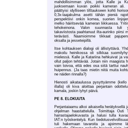
mahdollisimman ylös, jotta Kalle ja Kat
juoksemaan kuvan poikki kameran ali. L
päättyisi idylliseen tilttaukseen kohti hori
0,3x-laajakulma asetti tähän pieniä rajoi
perspektiivi onkin komea, suorien linjoj
melko häiritsevää kameran liikkuessa. Yri
tehokeinona. Valon suunnasta tuli y
takaviistosta paahtanuut ilta-aurinko piirsi 
terävästi. Naamioimme tikkaat pajupen
oksalla ja jesseteipillä.
Itse kohtauksen dialogi oli ällistyttävä. Yh
makoilu heinikossa oli silkkaa suomilyh
mielessä. Kalle ja Katariina hehkuivat ja va
ollut paljon tehtävää. Jotain niin maagista h
vain toivoa, että edes osa siitä tarttui na
huipennus. (Ja taas mietin niitä muita koht
ne näiden rinnalla?)
Hienosti aikataulussa pysyttyämme (kello
illalla) oli kiva aloittaa perjantain odotte
kamala, joskin lyhyt päivä.
PE 8. ELOKUUTA
Perjantaiaamu alkoi aikaisella herätyksellä
ohjelman haastattelulla. Toimittaja Outi 
harrastajaelokuvasta ja halusi tulla kuv
IAT:n työskentelyä. Kun tiedotusvelvollisuud
tuli hakemaan tavaroita ja ajoimme lä