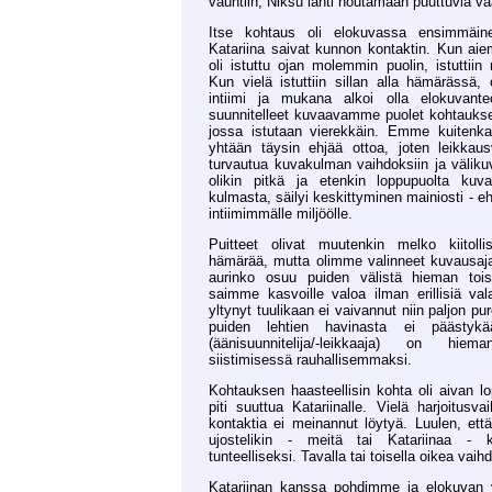
vauhtiin, Niksu lähti noutamaan puuttuvia v
Itse kohtaus oli elokuvassa ensimmäin
Katariina saivat kunnon kontaktin. Kun ai
oli istuttu ojan molemmin puolin, istuttiin 
Kun vielä istuttiin sillan alla hämärässä,
intiimi ja mukana alkoi olla elokuvante
suunnitelleet kuvaavamme puolet kohtaukse
jossa istutaan vierekkäin. Emme kuitenk
yhtään täysin ehjää ottoa, joten leikkau
turvautua kuvakulman vaihdoksiin ja väliku
olikin pitkä ja etenkin loppupuolta kuva
kulmasta, säilyi keskittyminen mainiosti - e
intiimimmälle miljöölle.
Puitteet olivat muutenkin melko kiitollis
hämärää, mutta olimme valinneet kuvausaja
aurinko osuu puiden välistä hieman toi
saimme kasvoille valoa ilman erillisiä va
yltynyt tuulikaan ei vaivannut niin paljon p
puiden lehtien havinasta ei päästykä
(äänisuunnitelija/-leikkaaja) on hie
siistimisessä rauhallisemmaksi.
Kohtauksen haasteellisin kohta oli aivan l
piti suuttua Katariinalle. Vielä harjoitusva
kontaktia ei meinannut löytyä. Luulen, ett
ujostelikin - meitä tai Katariinaa - k
tunteelliseksi. Tavalla tai toisella oikea vaihd
Katariinan kanssa pohdimme ja elokuvan 