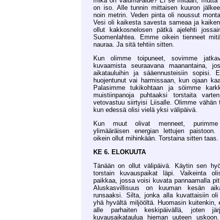
mikä on valuma-alue? Ei se mitään, mutta
on iso. Alle tunnin mittaisen kuuron jälkee
noin metrin. Veden pinta oli noussut mont
Vesi oli kaikesta savesta sameaa ja kaiken l
ollut kakkosnelosen pätkä ajelehti jossai
Suomenlahtea. Emme oikein tienneet mit
nauraa. Ja sitä tehtiin sitten.
Kun olimme toipuneet, sovimme jatka
kuvaamista seuraavana maanantaina, jo
aikatauluihin ja sääennusteisiin sopisi.
huojentunut vai harmissaan, kun ojaan kaa
Palasimme tukikohtaan ja söimme karkkia
muistiinpanoja puhtaaksi torstaita varten
vetovastuu siirtyisi Liisalle. Olimme vähän 
kun edessä olisi vielä yksi välipäivä.
Kun muut olivat menneet, purimm
ylimääräisen energian lettujen paistoon. 
oikein ollut mihinkään. Torstaina sitten taas.
KE 6. ELOKUUTA
Tänään on ollut välipäivä. Käytin sen hyö
torstain kuvauspaikat läpi. Vaikeinta ol
paikkaa, jossa voisi kuvata pannaamalla pi
Aluskasvillisuus on kuuman kesän aik
runsaaksi. Silta, jonka alla kuvattaisiin oli
yhä hyvältä miljööltä. Huomasin kuitenkin, e
alle parhaiten keskipäivällä, joten jär
kuvausaikataulua hieman uuteen uskoon.