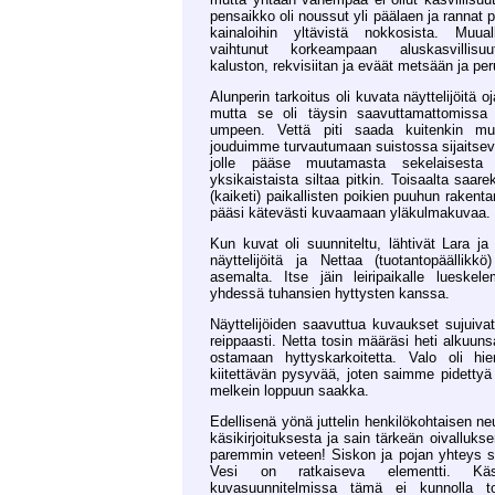
pensaikko oli noussut yli päälaen ja rannat 
kainaloihin yltävistä nokkosista. Muual
vaihtunut korkeampaan aluskasvillis
kaluston, rekvisiitan ja eväät metsään ja per
Alunperin tarkoitus oli kuvata näyttelijöitä o
mutta se oli täysin saavuttamattomissa 
umpeen. Vettä piti saada kuitenkin mu
jouduimme turvautumaan suistossa sijaitse
jolle pääse muutamasta sekelaisesta 
yksikaistaista siltaa pitkin. Toisaalta saare
(kaiketi) paikallisten poikien puuhun rakent
pääsi kätevästi kuvaamaan yläkulmakuvaa.
Kun kuvat oli suunniteltu, lähtivät Lara 
näyttelijöitä ja Nettaa (tuotantopäällikk
asemalta. Itse jäin leiripaikalle lueskele
yhdessä tuhansien hyttysten kanssa.
Näyttelijöiden saavuttua kuvaukset sujuivat
reippaasti. Netta tosin määräsi heti alku
ostamaan hyttyskarkoitetta. Valo oli h
kiitettävän pysyvää, joten saimme pidettyä k
melkein loppuun saakka.
Edellisenä yönä juttelin henkilökohtaisen n
käsikirjoituksesta ja sain tärkeän oivalluksen
paremmin veteen! Siskon ja pojan yhteys s
Vesi on ratkaiseva elementti. Käsik
kuvasuunnitelmissa tämä ei kunnolla to