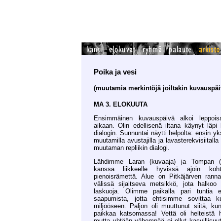
Poika ja vesi
(muutamia merkintöjä joiltakin kuvauspäiv
MA 3. ELOKUUTA
Ensimmäinen kuvauspäivä alkoi leppois
aikaan. Olin edellisenä iltana käynyt läpi
dialogin. Sunnuntai näytti helpolta: ensin yk
muutamilla avustajilla ja lavasterekvisiitalla 
muutaman repliikin dialogi.
Lähdimme Laran (kuvaaja) ja Tompan (ää
kanssa liikkeelle hyvissä ajoin koh
pienoisrämettä. Alue on Pitkäjärven ranna
välissä sijaitseva metsikkö, jota halkoo 
laskuoja. Olimme paikalla pari tuntia e
saapumista, jotta ehtisimme sovittaa 
miljööseen. Paljon oli muuttunut siitä, k
paikkaa katsomassa! Vettä oli helteistä hu
mutta yhtään vähempää ei ollut kasvillisuu