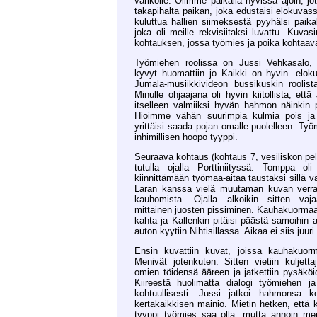
varikolle. Olimme paikalla hyvissä ajoin, 
takapihalta paikan, joka edustaisi elokuva
kuluttua hallien siimeksestä pyyhälsi paik
joka oli meille rekvisiitaksi luvattu. Ku
kohtauksen, jossa työmies ja poika kohtaava
Työmiehen roolissa on Jussi Vehkasalo, 
kyvyt huomattiin jo Kaikki on hyvin -elok
Jumala-musiikkivideon bussikuskin roolis
Minulle ohjaajana oli hyvin kiitollista, että
itselleen valmiiksi hyvän hahmon näinkin p
Hioimme vähän suurimpia kulmia pois ja 
yrittäisi saada pojan omalle puolelleen. Työ
inhimillisen hoopo tyyppi.
Seuraava kohtaus (kohtaus 7, vesiliskon pel
tutulla ojalla Porttiniityssä. Tomppa o
kiinnittämään työmaa-aitaa taustaksi sillä 
Laran kanssa vielä muutaman kuvan verr
kauhomista. Ojalla alkoikin sitten va
mittainen juosten pissiminen. Kauhakuormaaj
kahta ja Kallenkin pitäisi päästä samoihin
auton kyytiin Nihtisillassa. Aikaa ei siis juuri
Ensin kuvattiin kuvat, joissa kauhakuorma
Menivät jotenkuten. Sitten vietiin kuljettaj
omien töidensä ääreen ja jatkettiin pysäk
Kiireestä huolimatta dialogi työmiehen ja
kohtuullisesti. Jussi jatkoi hahmonsa keh
kertakaikkisen mainio. Mietin hetken, että k
tyyppi työmies saa olla, mutta annoin m