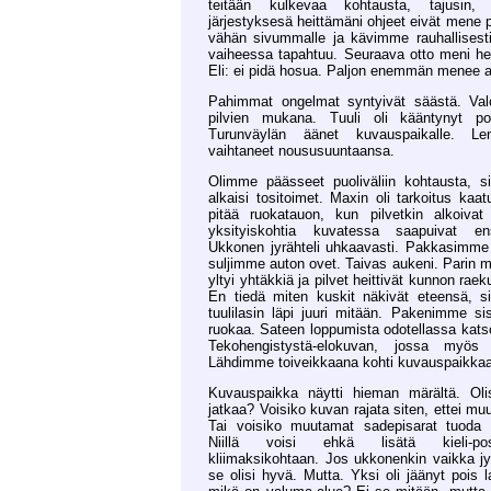
teitään kulkevaa kohtausta, tajusin, 
järjestyksesä heittämäni ohjeet eivät mene p
vähän sivummalle ja kävimme rauhallisesti
vaiheessa tapahtuu. Seuraava otto meni heti
Eli: ei pidä hosua. Paljon enemmän menee a
Pahimmat ongelmat syntyivät säästä. Valo 
pilvien mukana. Tuuli oli kääntynyt po
Turunväylän äänet kuvauspaikalle. Len
vaihtaneet noususuuntaansa.
Olimme päässeet puoliväliin kohtausta, s
alkaisi tositoimet. Maxin oli tarkoitus ka
pitää ruokatauon, kun pilvetkin alkoiva
yksityiskohtia kuvatessa saapuivat en
Ukkonen jyrähteli uhkaavasti. Pakkasimme hi
suljimme auton ovet. Taivas aukeni. Parin 
yltyi yhtäkkiä ja pilvet heittivät kunnon ra
En tiedä miten kuskit näkivät eteensä, s
tuulilasin läpi juuri mitään. Pakenimme s
ruokaa. Sateen loppumista odotellassa kats
Tekohengistystä-elokuvan, jossa myös 
Lähdimme toiveikkaana kohti kuvauspaikkaa
Kuvauspaikka näytti hieman märältä. Oli
jatkaa? Voisiko kuvan rajata siten, ettei mu
Tai voisiko muutamat sadepisarat tuoda
Niillä voisi ehkä lisätä kieli-posk
kliimaksikohtaan. Jos ukkonenkin vaikka jyrä
se olisi hyvä. Mutta. Yksi oli jäänyt pois l