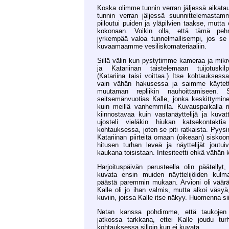
Koska olimme tunnin verran jäljessä aikat
tunnin verran jäljessä suunnittelemastam
piiloutui puiden ja yläpilvien taakse, mutta
kokonaan. Voikin olla, että tämä pe
jyrkempää valoa tunnelmallisempi, jos se
kuvaamaamme vesiliskomateriaaliin.
Sillä välin kun pystytimme kameraa ja mikrof
ja Katariinan taistelemaan tuijotuskilp
(Katariina taisi voittaa.) Itse kohtauksess
vain vähän hakusessa ja saimme käytett
muutaman repliikin nauhoittamiseen. 
seitsemänvuotias Kalle, jonka keskittymine
kuin meillä vanhemmilla. Kuvauspaikalla ri
kiinnostavaa kuin vastanäyttelijä ja kuva
ujosteli vieläkin hiukan katsekontakti
kohtauksessa, joten se piti ratkaista. Pyys
Katariinan piirteitä omaan (oikeaan) siskoon
hitusen turhan leveä ja näyttelijät joutu
kaukana toisistaan. Intesiteetti ehkä vähän kä
Harjoituspäivän perusteella olin päätelly
kuvata ensin muiden näyttelijöiden kulmat
päästä paremmin mukaan. Arvioni oli väär
Kalle oli jo ihan valmis, mutta alkoi väsyä,
kuviin, joissa Kalle itse näkyy. Huomenna sii
Netan kanssa pohdimme, että taukojen 
jatkossa tarkkana, ettei Kalle joudu tu
kohtauksessa silloin kun ei kuvata.