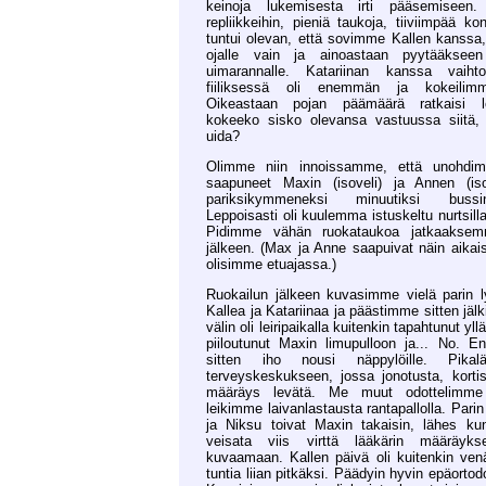
keinoja lukemisesta irti pääsemiseen.
repliikkeihin, pieniä taukoja, tiiviimpää ko
tuntui olevan, että sovimme Kallen kanssa, 
ojalle vain ja ainoastaan pyytääksee
uimarannalle. Katariinan kanssa vaiht
fiiliksessä oli enemmän ja kokeilimm
Oikeastaan pojan päämäärä ratkaisi lo
kokeeko sisko olevansa vastuussa siitä,
uida?
Olimme niin innoissamme, että unohdi
saapuneet Maxin (isoveli) ja Annen (iso
pariksikymmeneksi minuutiksi bussin
Leppoisasti oli kuulemma istuskeltu nurtsill
Pidimme vähän ruokataukoa jatkaakse
jälkeen. (Max ja Anne saapuivat näin aikaisi
olisimme etuajassa.)
Ruokailun jälkeen kuvasimme vielä parin 
Kallea ja Katariinaa ja päästimme sitten jäl
välin oli leiripaikalla kuitenkin tapahtunut yll
piiloutunut Maxin limupulloon ja... No. En
sitten iho nousi näppylöille. Pikal
terveyskeskukseen, jossa jonotusta, kortiso
määräys levätä. Me muut odottelimme 
leikimme laivanlastausta rantapallolla. Pari
ja Niksu toivat Maxin takaisin, lähes k
veisata viis virttä lääkärin määräyk
kuvaamaan. Kallen päivä oli kuitenkin ve
tuntia liian pitkäksi. Päädyin hyvin epäorto