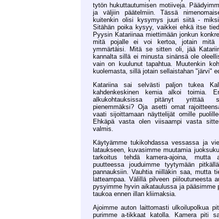
tytön hukuttautumisen motiiveja. Päädyimm
ja väljiin päätelmiin. Tässä nimenomai
kuitenkin olisi kysymys juuri siitä - miks
Sitähän poika kysyy, vaikkei ehkä itse tied
Pyysin Katariinaa miettimään jonkun konkre
mitä pojalle ei voi kertoa, jotain mitä
ymmärtäisi. Mitä se sitten oli, jää Katarii
kannalta sillä ei minusta sinänsä ole oleell
vain on kuulunut tapahtua. Muutenkin koh
kuolemasta, sillä jotain sellaistahan "järvi" 
Katariina sai selvästi paljon tukea Kal
kahdenkeskinen kemia alkoi toimia. En
alkukohtauksissa pitänyt yrittää 
pienemmäksi? Oja asetti omat rajoitteensa
vaati sijoittamaan näyttelijät omille puolil
Ehkäpä vasta olen viisaampi vasta sitt
valmis.
Käytyämme tukikohdassa vessassa ja vi
lataukseen, kuvasimme muutamia juoksukuvi
tarkoitus tehdä kamera-ajoina, mutta 
puutteessa jouduimme tyytymään pitkällä 
pannauksiin. Vauhtia niilläkin saa, mutta ti
latteampaa. Välillä pilveen piiloutuneesta a
pysyimme hyvin aikataulussa ja pääsimme p
taukoa ennen illan kliimaksia.
Ajoimme auton laittomasti ulkoilupolkua pitk
purimme a-tikkaat katolla. Kamera piti s