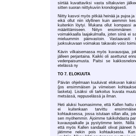
siirtää kuvattaviksi vasta siltakuvien jälke
sitten suoran niittykuviin kronologisesti.
Niitty kasvoi myös pitkää heinää ja pujoa ja
eikä ollut niin idyllinen kuin aiemmin ke
kuitenkin löytyi. Mukana ollut kompassi a
määrittämiseen. Niityn ensimmäinen 
voimakkaalla laajakulmalla, joten siinä ei sa
mieluummin päinvastoin. Vastaavasti t
juoksukuvaan voimakas takavalo voisi toimi
Kävin vilkaisemassa myös kuvausojaa, jo
jälleen perjantaina. Kaikki oli asettunut en
vedenpaisumusta. Paitsi se kakkosnelo
etelässä ny
TO 7. ELOKUUTA
Päivän ohjelmaan kuuluivat elokuvan kaksi
(jos ensimmäisen ja viimeisen kohtaukse
lasketa). Lisäksi oli tarkoitus kuvata muu
metsässä, reppuselässä ja ilman.
Heti aluksi huomasimme, että Kallen hattu ol
ei kuitenkaan tarvittu ensimmäise
kohtauksessa, jossa istutaan sillan alla, j
sen myöhemmin. Ajoimme tukikohdasta pari
kuvauspaikalle ja pystytimme leirin. Niillä 
että myös Kallen sandaalit olivat jääneet h
jätimme nekin pois kohtauksesta. Ku