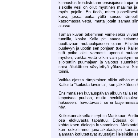
kiinnostus kohdistetaan ensisijaisesti ojan 
siskolle vesi on ollut mystinen maailma ja s
myös pojalle. En tiedä, miten juonellisesti
kuva, jossa poika yöllä seisoo rämeel
katsomassa vettä, mutta jotain samaa sii
alussa.
Tämän kuvan tekeminen viimeiseksi viiväst
tunnilla, koska Kalle piti saada seisom
upottavaan mutapohjaiseen ojaan. Pihistin
puulevyn ja upotin sen pohjaan tueksi Kallen
sitä poika olisi varmasti uponnut mutaa
myöten, vaikka vettä olikin vain parikymm
sijoitettiin puumajaan ja valotus suunnitelt
saisi jälkikäteen sävytettyä yökuvaksi. S
toimii.
Vaikka ojassa rämpiminen olikin vähän mut
Kallesta "kaikista kivointa", kun jälkikäteen k
Ensimmäisen kuvauspäivän alkuun tällaiset 
leppoisaa puuhaa, mutta henkilöohjaukse
hakuseen. Toivottavasti se ei laajemmissa
näy.
Kolkekannakselta siirryttiin Mankkaan Porttin
osa elokuvasta tapahtuu. Edessä oli 
kohtauksen dialogin kuvaaminen. Matkantek
kun sekoilimme juna-aikataulujen kanss
ajamaan kotiutettavat avustajat Helsinkiin s