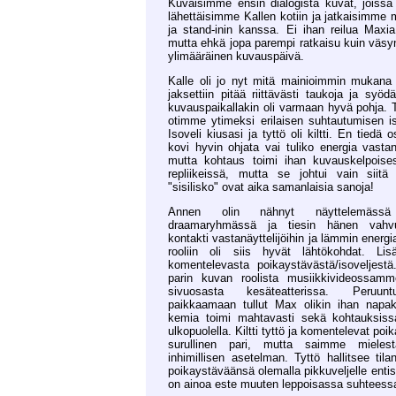
Kuvaisimme ensin dialogista kuvat, joissa
lähettäisimme Kallen kotiin ja jatkaisimme m
ja stand-inin kanssa. Ei ihan reilua Maxi
mutta ehkä jopa parempi ratkaisu kuin väsyny
ylimääräinen kuvauspäivä.
Kalle oli jo nyt mitä mainioimmin mukan
jaksettiin pitää riittävästi taukoja ja syöd
kuvauspaikallakin oli varmaan hyvä pohja.
otimme ytimeksi erilaisen suhtautumisen is
Isoveli kiusasi ja tyttö oli kiltti. En tiedä 
kovi hyvin ohjata vai tuliko energia vastanä
mutta kohtaus toimi ihan kuvauskelpoisesti
repliikeissä, mutta se johtui vain siitä 
"sisilisko" ovat aika samanlaisia sanoja!
Annen olin nähnyt näyttelemässä
draamaryhmässä ja tiesin hänen vahvu
kontakti vastanäyttelijöihin ja lämmin energia
rooliin oli siis hyvät lähtökohdat. Li
komentelevasta poikaystävästä/isoveljestä
parin kuvan roolista musiikkivideossamme
sivuosasta kesäteatterissa. Peruuntu
paikkaamaan tullut Max olikin ihan napa
kemia toimi mahtavasti sekä kohtauksiss
ulkopuolella. Kiltti tyttö ja komentelevat poik
surullinen pari, mutta saimme mielest
inhimillisen asetelman. Tyttö hallitsee tila
poikaystäväänsä olemalla pikkuveljelle entist
on ainoa este muuten leppoisassa suhteess