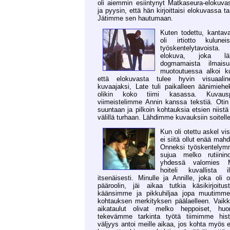
oli aiemmin esiintynyt Matkaseura-elokuva
ja pyysin, että hän kirjoittaisi elokuvassa t
Jätimme sen hautumaan.
Kuten todettu, kantava
oli irtiotto kulune
työskentelytavoista
elokuva, joka lä
dogmamaista ilmaisua
muotoutuessa alkoi ku
että elokuvasta tulee hyvin visuaali
kuvaajaksi, Late tuli paikalleen äänimiehe
olikin koko tiimi kasassa. Kuvauspä
viimeistelimme Annin kanssa tekstiä. Otin
suuntaan ja pilkoin kohtauksia etsien niistä 
välillä turhaan. Lähdimme kuvauksiin soitell
Kun oli otettu askel vi
ei siitä ollut enää mahd
Onneksi työskentelym
sujua melko rutiinin
yhdessä valomies 
hoiteli kuvallista i
itsenäisesti. Minulle ja Annille, joka oli 
pääroolin, jäi aikaa tutkia käsikirjoit
käänsimme ja pikkuhiljaa jopa muutimme
kohtauksen merkityksen päälaelleen. Vaikk
aikataulut olivat melko heppoiset, hu
tekevämme tarkinta työtä tiimimme histo
väljyys antoi meille aikaa, jos kohta myös e