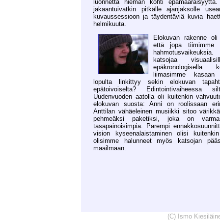
luonnetta hieman kohti epämääräisyyttä.
jakaantuivatkin pitkälle ajanjaksolle use
kuvaussessioon ja täydentäviä kuvia haett
helmikuuta.
Elokuvan rakenne oli
että jopa tiimimme 
hahmotusvaikeuksia.
katsojaa visuaalis
epäkronologisella k
liimasimme kasaan 
lopulta linkittyy sekin elokuvan tapaht
epätoivoiselta? Edintointivaiheessa s
Uudenvuoden aatolla oli kuitenkin vahvuut
elokuvan suosta: Anni on roolissaan eri
Anttilan vähäeleinen musiikki sitoo värikkä
pehmeäksi paketiksi, joka on varmas
tasapainoisimpia. Parempi ennakkosuunnit
vision kyseenalaistaminen olisi kuitenkin
olisimme halunneet myös katsojan pääs
maailmaan.
(C) Ismo Kiesiläi