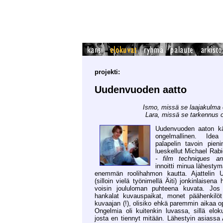
projekti:
Uudenvuoden aatto
Ismo, missä se laajakulma
Lara, missä se tarkennus 
Uudenvuoden aaton käsi
ongelmallinen. Ide
palapelin tavoin pieni
lueskellut Michael Rabi
- film techniques an
innoitti minua lähestymä
enemmän roolihahmon kautta. Ajattelin 
(silloin vielä työnimellä Äiti) jonkinlaisena 
voisin joululoman puhteena kuvata. Jos j
hankalat kuvauspaikat, monet päähenkilöt 
kuvaajan (!), olisiko ehkä paremmin aikaa op
Ongelmia oli kuitenkin luvassa, sillä elok
josta en tiennyt mitään. Lähestyin asiassa