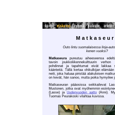
M a t k a s e u r
Outo lintu suomalaisessa linja-aut
kenen vuoksi?
Matkaseura
pureutuu aiheeseensa edel
tavoin joukkoliikennekulttuurin verhon
pohdinnat ja tapahtumat eivät lakkaa s
käänteitä. Tällä kertaa ohikulkijan elämään 
neiti, joka haluaa piristää alakuloisen matk
on kevät, hän sanoo, mutta poika hymyilee j
Matkaseuran pääosissa seikkailevat La
Mustonen, jotka ovat myöhemmin esiintyne
(Lasse) ja
Uudenvuoden aatto
(Anni). My
Tuomas Peurakoski vilahtaa kuvissa.