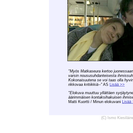
"Myös Matkaseura kertoo juonessaan
varsin noususuhdanteisesta ihmissuh
Kokonaisuutena se voi taas olla hyvin
rikkovaa kritiikkiä--"
AS
Lisää >>
"Elokuva muuttuu yllättäen syrjäytyn
äärimmäisen kontaksihakuisen ihmisen
Matti Kuortti / Minun elokuvani
Lisää
(C) Ismo Kiesiläi