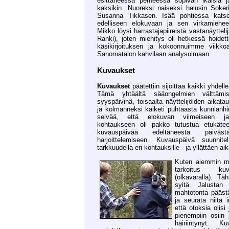
esittäneessä perheessä sopivan ikäisiä ja
kaksikin. Nuoreksi naiseksi halusin Soker
Susanna Tikkasen. Isää pohtiessa katse
edelliseen elokuvaan ja sen virkamieh
Mikko löysi harrastajapiireistä vastanäyttel
Ranki), joten miehitys oli hetkessä hoidettu
käsikirjoituksen ja kokoonnuimme viikk
Sanomatalon kahvilaan analysoimaan.
Kuvaukset
Kuvaukset
päätettiin sijoittaa kaikki yhdell
Tämä yhtäältä sääongelmien välttämis
syyspäivinä, toisaalta näyttelijöiden aikata
ja kolmanneksi kaiketi puhtaasta kunnianhi
selvää, että elokuvan viimeiseen ja 
kohtaukseen oli pakko tutustua etukäte
kuvauspäivää edeltäneestä päiväs
harjoittelemiseen. Kuvauspäivä suunnite
tarkkuudella eri kohtauksille - ja yllättäen ai
Kuten aiemmin mai
tarkoitus kuv
(olkavaralla). Tä
syitä. Jalustan 
mahtotonta päästä
ja seurata niitä i
että otoksia olisi
pienempiin osiin j
häiriintynyt. K