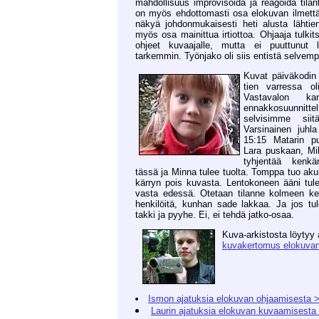
mahdollisuus improvisoida ja reagoida til
on myös ehdottomasti osa elokuvan ilmettä 
näkyä johdonmukaisesti heti alusta lähtie
myös osa mainittua irtiottoa. Ohjaaja tulkits
ohjeet kuvaajalle, mutta ei puuttunut 
tarkemmin. Työnjako oli siis entistä selvemp
Kuvat päiväkodin 
tien varressa oliv
Vastavalon ka
ennakkosuunni
selvisimme siit
Varsinainen juhla
15:15 Matarin p
Lara puskaan, Mi
tyhjentää kenk
tässä ja Minna tulee tuolta. Tomppa tuo akun
kärryn pois kuvasta. Lentokoneen ääni tul
vasta edessä. Otetaan tilanne kolmeen ker
henkilöitä, kunhan sade lakkaa. Ja jos tu
takki ja pyyhe. Ei, ei tehdä jatko-osaa.
Kuva-arkistosta löytyy
kuvakertomus elokuvan
Ismon ajatuksia elokuvan ohjaamisesta 
Laurin ajatuksia elokuvan kuvaamisesta