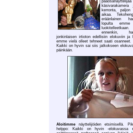
pääosanäyttelij
käsivarakamera 
kerronta, paljon
aikaa. Tekoheng
eräänlainen har
lopulta emme 
luokitelleetkaan
ennenkin, h
jonkinlaisen irtioton edellisiin elokuviin ja 
emme vielä olleet tehneet saati osanneet. Mi
Kaikki on hyvin sai siis jatkokseen elokuva
päinkään.
Aloitimme
näyttelijöiden etsimisellä. Pik
helppo: Kaikki on hyvin -elokuvassa m