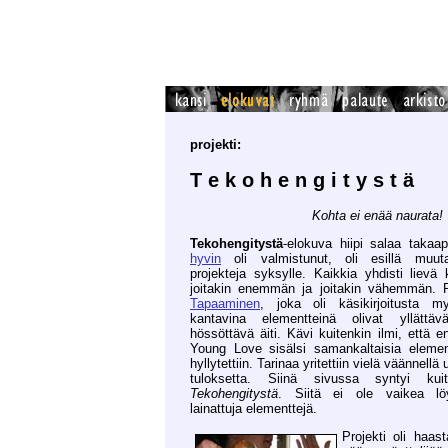
projekti:
T e k o h e n g i t y s t ä
Kohta ei enää naurata!
Tekohengitystä
-elokuva hiipi salaa taka
hyvin
oli valmistunut, oli esillä muuta
projekteja syksylle. Kaikkia yhdisti lievä 
joitakin enemmän ja joitakin vähemmän. 
Tapaaminen
, joka oli käsikirjoitusta 
kantavina elementteinä olivat yllättä
hössöttävä äiti. Kävi kuitenkin ilmi, että e
Young Love sisälsi samankaltaisia element
hyllytettiin. Tarinaa yritettiin vielä väännel
tuloksetta. Siinä sivussa syntyi kuite
Tekohengitystä
. Siitä ei ole vaikea lö
lainattuja elementtejä.
Projekti oli haas